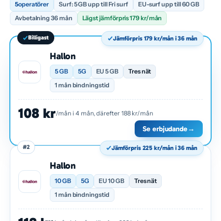
5
operatörer
Surf: 5 GB upp till Fri surf
EU-surf upp till 60 GB
Avbetalning 36 mån
Lägst jämförpris 179 kr/mån
Billigast
Jämförpris 179 kr/mån i 36 mån
Hallon
5 GB
5G
EU 5 GB
Tres nät
1 mån bindningstid
108 kr
/mån i 4 mån, därefter 188 kr/mån
Se erbjudande
→
#2
Jämförpris 225 kr/mån i 36 mån
Hallon
10 GB
5G
EU 10 GB
Tres nät
1 mån bindningstid