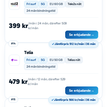
Fri surf
5G
EU 60 GB
Tele2s nät
24 mån bindningstid
/mån i 24 mån, därefter 509
399 kr
kr/mån
Se erbjudande
→
#14
Jämförpris 512 kr/mån i 36 mån
Telia
Fri surf
5G
EU 50 GB
Telias nät
24 mån bindningstid
/mån i 12 mån, därefter 529
479 kr
kr/mån
Se erbjudande
→
#15
Jämförpris 566 kr/mån i 36 mån