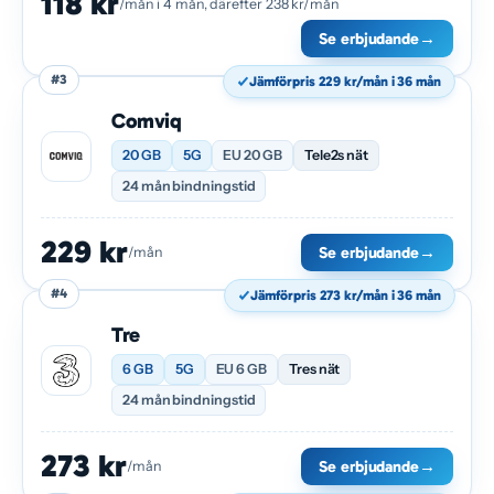
118 kr
/mån i 4 mån, därefter 238 kr/mån
Se erbjudande
→
#3
Jämförpris 229 kr/mån i 36 mån
Comviq
20 GB
5G
EU 20 GB
Tele2s nät
24 mån bindningstid
229 kr
Se erbjudande
→
/mån
#4
Jämförpris 273 kr/mån i 36 mån
Tre
6 GB
5G
EU 6 GB
Tres nät
24 mån bindningstid
273 kr
Se erbjudande
→
/mån