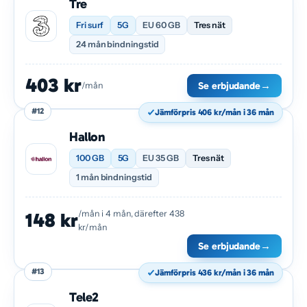
Tre
Fri surf
5G
EU 60 GB
Tres nät
24 mån bindningstid
403 kr
Se erbjudande
→
/mån
#12
Jämförpris 406 kr/mån i 36 mån
Hallon
100 GB
5G
EU 35 GB
Tres nät
1 mån bindningstid
/mån i 4 mån, därefter 438
148 kr
kr/mån
Se erbjudande
→
#13
Jämförpris 436 kr/mån i 36 mån
Tele2