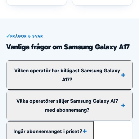
FRÅGOR & SVAR
Vanliga frågor om Samsung Galaxy A17
Vilken operatör har billigast Samsung Galaxy
A17?
Lägst jämförpris just nu har
Hallon
på omkring
Vilka operatörer säljer Samsung Galaxy A17
179 kr/mån räknat över hela avbetalningstiden.
med abonnemang?
Listan ovan uppdateras dagligen, så kontrollera
alltid dagens pris innan du beställer.
Just nu hittar du Samsung Galaxy A17 med
Ingår abonnemanget i priset?
abonnemang hos 5 operatörer på sidan (Hallon,