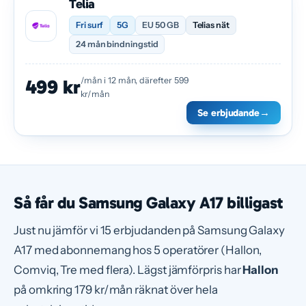
Telia
Fri surf
5G
EU 50 GB
Telias nät
24 mån bindningstid
/mån i 12 mån, därefter 599
499 kr
kr/mån
Se erbjudande
→
Så får du Samsung Galaxy A17 billigast
Just nu jämför vi 15 erbjudanden på Samsung Galaxy
A17 med abonnemang hos 5 operatörer (Hallon,
Comviq, Tre med flera). Lägst jämförpris har
Hallon
på omkring 179 kr/mån räknat över hela