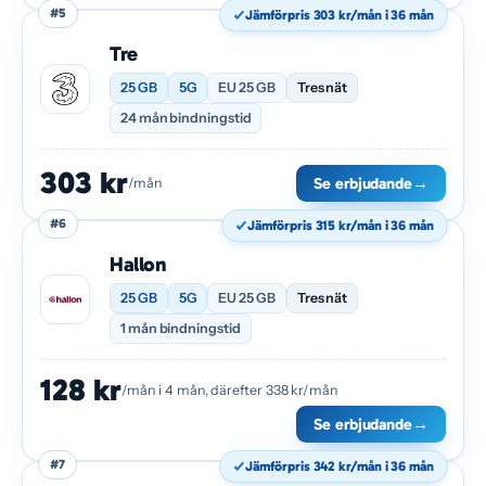
#5
Jämförpris 303 kr/mån i 36 mån
Tre
25 GB
5G
EU 25 GB
Tres nät
24 mån bindningstid
303 kr
Se erbjudande
→
/mån
#6
Jämförpris 315 kr/mån i 36 mån
Hallon
25 GB
5G
EU 25 GB
Tres nät
1 mån bindningstid
128 kr
/mån i 4 mån, därefter 338 kr/mån
Se erbjudande
→
#7
Jämförpris 342 kr/mån i 36 mån