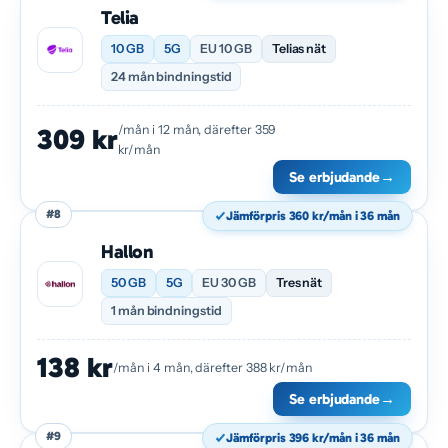
Telia
10 GB
5G
EU 10 GB
Telias nät
24 mån bindningstid
/mån i 12 mån, därefter 359
309 kr
kr/mån
Se erbjudande
→
#8
Jämförpris 360 kr/mån i 36 mån
Hallon
50 GB
5G
EU 30 GB
Tres nät
1 mån bindningstid
138 kr
/mån i 4 mån, därefter 388 kr/mån
Se erbjudande
→
#9
Jämförpris 396 kr/mån i 36 mån