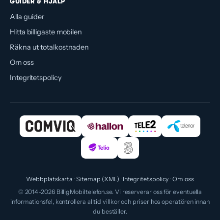
GUIDER & HJÄLP
Alla guider
Hitta billigaste mobilen
Räkna ut totalkostnaden
Om oss
Integritetspolicy
Webbplatskarta
Sitemap (XML)
Integritetspolicy
Om oss
© 2014-2026 BilligMobiltelefon.se. Vi reserverar oss för eventuella
informationsfel, kontrollera alltid villkor och priser hos operatören innan
du beställer.