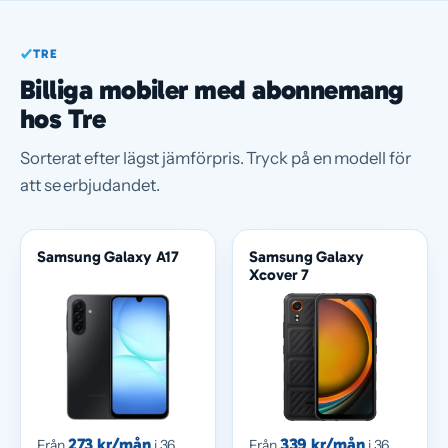
TRE
Billiga mobiler med abonnemang
hos Tre
Sorterat efter lägst jämförpris. Tryck på en modell för
att se erbjudandet.
Samsung Galaxy A17
Samsung Galaxy
Xcover 7
273 kr/mån
339 kr/mån
Från
i 36
Från
i 36