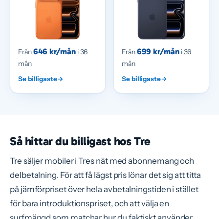
646 kr/mån
699 kr/mån
Från
i 36
Från
i 36
mån
mån
Se billigaste
→
Se billigaste
→
Så hittar du billigast hos Tre
Tre säljer mobiler i Tres nät med abonnemang och
delbetalning. För att få lägst pris lönar det sig att titta
på jämförpriset över hela avbetalningstiden i stället
för bara introduktionspriset, och att välja en
surfmängd som matchar hur du faktiskt använder