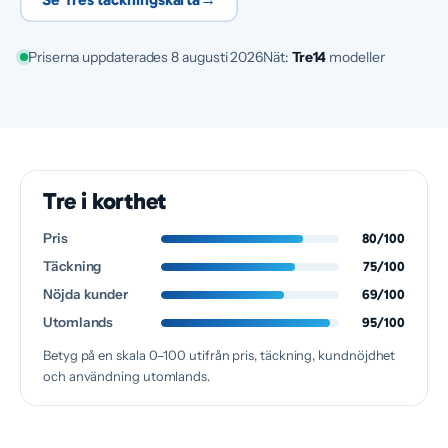
Priserna uppdaterades 8 augusti 2026
Nät:
Tre
14
modeller
Tre i korthet
Pris
80/100
Täckning
75/100
Nöjda kunder
69/100
Utomlands
95/100
Betyg på en skala 0–100 utifrån pris, täckning, kundnöjdhet
och användning utomlands.