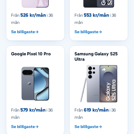
526 kr/mån
553 kr/mån
Från
i 36
Från
i 36
mån
mån
Se billigaste
→
Se billigaste
→
Google Pixel 10 Pro
Samsung Galaxy S25
Ultra
579 kr/mån
619 kr/mån
Från
i 36
Från
i 36
mån
mån
Se billigaste
→
Se billigaste
→