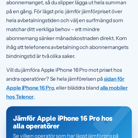
abonnemanget, så du slipper lägga ut hela summan
på en gång. För lägst pris: jämför jämförpriset över
hela avbetalningstiden och välj en surfmängd som
matchar ditt verkliga behov – ett mindre
abonnemang sänker månadskostnaden direkt. Kom
ihåg att telefonens avbetalning och abonnemangets
bindningstid är två olika saker.
Vill du jämföra Apple iPhone 16 Pro mot priset hos
andra operatörer? Se hela jämförelsen på
sidan för
Apple iPhone 16 Pro
, eller bläddra bland
alla mobiler
hos Telenor
.
Jämför Apple iPhone 16 Pro hos
alla operatörer
Se vilken operatör som har lägst jämförpris på