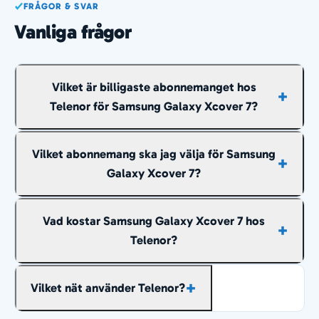
FRÅGOR & SVAR
Vanliga frågor
Vilket är billigaste abonnemanget hos
Telenor för Samsung Galaxy Xcover 7?
Billigast just nu är cirka
427 kr/mån
räknat över
Vilket abonnemang ska jag välja för Samsung
hela avbetalningstiden, med 10 GB och fria samtal
Galaxy Xcover 7?
och sms inom Sverige.
Fria samtal och sms inom Sverige ingår i
Vad kostar Samsung Galaxy Xcover 7 hos
abonnemangen ovan, så det du behöver
Telenor?
bestämma är hur mycket surf du vill ha. Väljer du
för lite går det oftast att uppgradera hos Telenor
Priset ligger mellan cirka 427 och 691 kr/mån
senare.
Vilket nät använder Telenor?
beroende på surfmängd, räknat över hela
avbetalningstiden.