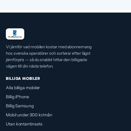
Telenor använder Telenors mobilnät. Telenor är en
av nätägarna med ett eget rikstäckande mobilnät
och delar dessutom infrastruktur med Tele2. Det
ger bred täckning i hela landet.
Vi jämför vad mobilen kostar med abonnemang
hos svenska operatörer och sorterar efter lägst
jämförpris — så du snabbt hittar den billigaste
vägen till din nästa telefon.
BILLIGA MOBILER
Alla billiga mobiler
Billig iPhone
Billig Samsung
Mobil under 300 kr/mån
Utan kontantinsats