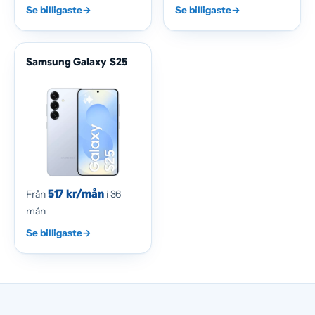
Se billigaste
→
Se billigaste
→
Samsung Galaxy S25
517 kr/mån
Från
i 36
mån
Se billigaste
→