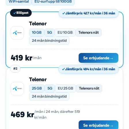
WiFi-samtal
EU-surf upp till 100 GB
Billigast
Jämförpris 427 kr/mån i 36 mån
Telenor
10 GB
5G
EU 10 GB
Telenors nät
24 mån bindningstid
419 kr
Se erbjudande
→
/mån
#2
Jämförpris 494 kr/mån i 36 mån
Telenor
25 GB
5G
EU 25 GB
Telenors nät
24 mån bindningstid
/mån i 24 mån, därefter 519
469 kr
kr/mån
Se erbjudande
→