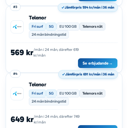
#3
Jämförpris 594 kr/mån i 36 mån
Telenor
Fri surf
5G
EU 100 GB
Telenors nät
24 mån bindningstid
/mån i 24 mån, därefter 619
569 kr
kr/mån
Se erbjudande
→
#4
Jämförpris 691 kr/mån i 36 mån
Telenor
Fri surf
5G
EU 100 GB
Telenors nät
24 mån bindningstid
/mån i 24 mån, därefter 749
649 kr
kr/mån