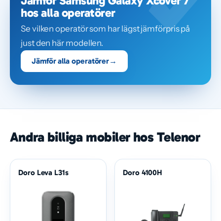
Jämför Samsung Galaxy Xcover 7
hos alla operatörer
Se vilken operatör som har lägst jämförpris på
just den här modellen.
Jämför alla operatörer
→
Andra billiga mobiler hos Telenor
Doro Leva L31s
Doro 4100H