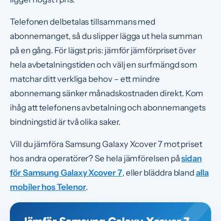
Telefonen delbetalas tillsammans med
abonnemanget, så du slipper lägga ut hela summan
på en gång. För lägst pris: jämför jämförpriset över
hela avbetalningstiden och välj en surfmängd som
matchar ditt verkliga behov – ett mindre
abonnemang sänker månadskostnaden direkt. Kom
ihåg att telefonens avbetalning och abonnemangets
bindningstid är två olika saker.
Vill du jämföra Samsung Galaxy Xcover 7 mot priset
hos andra operatörer? Se hela jämförelsen på
sidan
för Samsung Galaxy Xcover 7
, eller bläddra bland
alla
mobiler hos Telenor
.