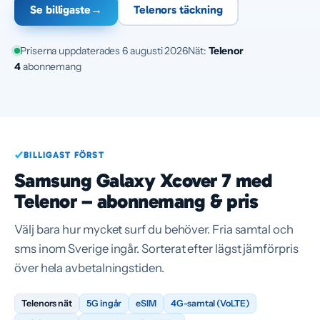
Se billigaste
→
Telenors täckning
Priserna uppdaterades 6 augusti 2026
Nät:
Telenor
4
abonnemang
BILLIGAST FÖRST
Samsung Galaxy Xcover 7 med
Telenor – abonnemang & pris
Välj bara hur mycket surf du behöver. Fria samtal och
sms inom Sverige ingår. Sorterat efter lägst jämförpris
över hela avbetalningstiden.
Telenors nät
5G ingår
eSIM
4G-samtal (VoLTE)