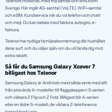
Telenors mobilnät, med fria samtal och sms inom
Sverige. Här ingår 4G-samtal (VoLTE), WiFi-samtal
och eSIM. Kundservice når du via telefon och chatt
och mejl. Du kan betala med faktura, autogiro, e-
faktura.
Telenor har tydliga familjeabonnemang där hushållet
delar surf, och du väljer själv om du vill binda dig mot
extra rabatt.
Så får du Samsung Galaxy Xcover 7
billigast hos Telenor
Samsung Galaxy är Androids mest sålda serie med allt
från prisvärda A-modeller till flaggskeppen i S-serien
och vikbara Z Flip och Z Fold. Billigast blir A-serien
eller en äldre S-modell; de vikbara Z-telefonerna
ligger högst i pris.