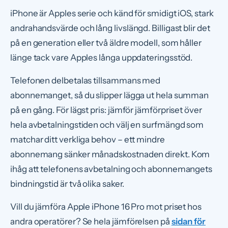
iPhone är Apples serie och känd för smidigt iOS, stark
andrahandsvärde och lång livslängd. Billigast blir det
på en generation eller två äldre modell, som håller
länge tack vare Apples långa uppdateringsstöd.
Telefonen delbetalas tillsammans med
abonnemanget, så du slipper lägga ut hela summan
på en gång. För lägst pris: jämför jämförpriset över
hela avbetalningstiden och välj en surfmängd som
matchar ditt verkliga behov – ett mindre
abonnemang sänker månadskostnaden direkt. Kom
ihåg att telefonens avbetalning och abonnemangets
bindningstid är två olika saker.
Vill du jämföra Apple iPhone 16 Pro mot priset hos
andra operatörer? Se hela jämförelsen på
sidan för