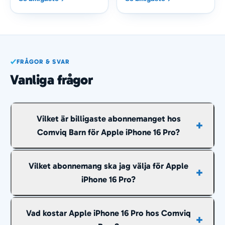
FRÅGOR & SVAR
Vanliga frågor
Vilket är billigaste abonnemanget hos
Comviq Barn för Apple iPhone 16 Pro?
Billigast just nu är cirka
649 kr/mån
räknat över
Vilket abonnemang ska jag välja för Apple
hela avbetalningstiden, med 14 GB och fria samtal
iPhone 16 Pro?
och sms inom Sverige.
Fria samtal och sms inom Sverige ingår i
Vad kostar Apple iPhone 16 Pro hos Comviq
abonnemangen ovan, så det du behöver