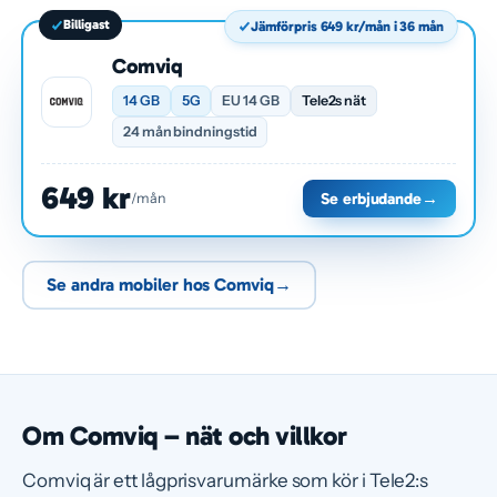
Billigast
Jämförpris 649 kr/mån i 36 mån
Comviq
14 GB
5G
EU 14 GB
Tele2s nät
24 mån bindningstid
649 kr
Se erbjudande
→
/mån
Se andra mobiler hos Comviq
→
Om Comviq – nät och villkor
Comviq är ett lågprisvarumärke som kör i Tele2:s