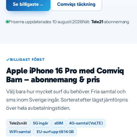
Se billigaste
→
Comviqs täckning
Priserna uppdaterades 10 augusti 2026
Nät:
Tele2
1
abonnemang
BILLIGAST FÖRST
Apple iPhone 16 Pro med Comviq
Barn – abonnemang & pris
Välj bara hur mycket surf du behöver. Fria samtal och
sms inom Sverige ingår. Sorterat efter lägst jämförpris
över hela avbetalningstiden.
Tele2s nät
5G ingår
eSIM
4G-samtal (VoLTE)
WiFi-samtal
EU-surf upp till 14 GB