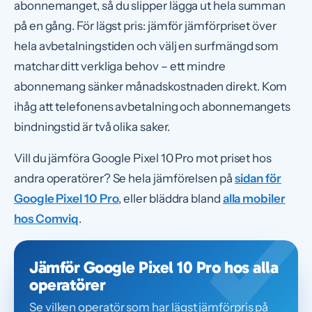
abonnemanget, så du slipper lägga ut hela summan
på en gång. För lägst pris: jämför jämförpriset över
hela avbetalningstiden och välj en surfmängd som
matchar ditt verkliga behov – ett mindre
abonnemang sänker månadskostnaden direkt. Kom
ihåg att telefonens avbetalning och abonnemangets
bindningstid är två olika saker.
Vill du jämföra Google Pixel 10 Pro mot priset hos
andra operatörer? Se hela jämförelsen på
sidan för
Google Pixel 10 Pro
, eller bläddra bland
alla mobiler
hos Comviq
.
Jämför Google Pixel 10 Pro hos alla
operatörer
Se vilken operatör som har lägst jämförpris på