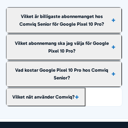
Vilket är billigaste abonnemanget hos
Comviq Senior för Google Pixel 10 Pro?
Se den uppdaterade listan ovan – billigaste
Vilket abonnemang ska jag välja för Google
abonnemanget ligger överst.
Pixel 10 Pro?
Fria samtal och sms inom Sverige ingår i
Vad kostar Google Pixel 10 Pro hos Comviq
abonnemangen ovan, så det du behöver
Senior?
bestämma är hur mycket surf du vill ha. Väljer du
för lite går det oftast att uppgradera hos Comviq
Se aktuella priser i listan ovan – de uppdateras
senare.
Vilket nät använder Comviq?
dagligen.
Comviq använder Tele2s mobilnät. Comviq är ett
lågprisvarumärke som kör i Tele2:s mobilnät. Det
ger bred täckning till lågpris och passar den som