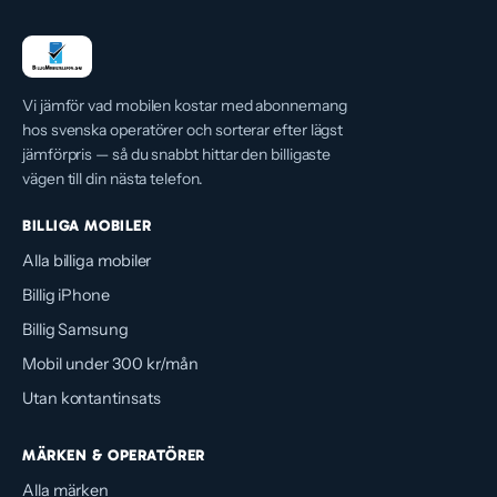
vill ha mycket nät för pengarna utan storbolagets
prislapp.
Vi jämför vad mobilen kostar med abonnemang
hos svenska operatörer och sorterar efter lägst
jämförpris — så du snabbt hittar den billigaste
vägen till din nästa telefon.
BILLIGA MOBILER
Alla billiga mobiler
Billig iPhone
Billig Samsung
Mobil under 300 kr/mån
Utan kontantinsats
MÄRKEN & OPERATÖRER
Alla märken