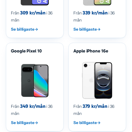
309 kr/mån
339 kr/mån
Från
i 36
Från
i 36
mån
mån
Se billigaste
→
Se billigaste
→
Google Pixel 10
Apple iPhone 16e
349 kr/mån
379 kr/mån
Från
i 36
Från
i 36
mån
mån
Se billigaste
→
Se billigaste
→