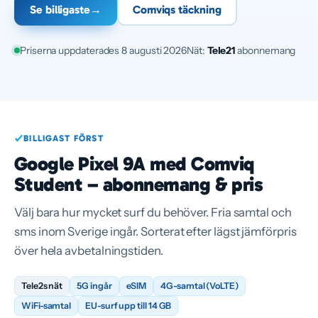
Se billigaste
→
Comviqs täckning
Priserna uppdaterades 8 augusti 2026
Nät:
Tele2
1
abonnemang
BILLIGAST FÖRST
Google Pixel 9A med Comviq
Student – abonnemang & pris
Välj bara hur mycket surf du behöver. Fria samtal och
sms inom Sverige ingår. Sorterat efter lägst jämförpris
över hela avbetalningstiden.
Tele2s nät
5G ingår
eSIM
4G-samtal (VoLTE)
WiFi-samtal
EU-surf upp till 14 GB