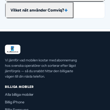
för lite går det oftast att uppgradera hos Comviq
Priset ligger mellan cirka 129 och 129 kr/mån
senare.
Vilket nät använder Comviq?
beroende på surfmängd, räknat över hela
avbetalningstiden.
Comviq använder Tele2s mobilnät. Comviq är ett
lågprisvarumärke som kör i Tele2:s mobilnät. Det
ger bred täckning till lågpris och passar den som
vill ha mycket nät för pengarna utan storbolagets
prislapp.
Vi jämför vad mobilen kostar med abonnemang
hos svenska operatörer och sorterar efter lägst
jämförpris — så du snabbt hittar den billigaste
vägen till din nästa telefon.
BILLIGA MOBILER
Alla billiga mobiler
Billig iPhone
Billig Samsung