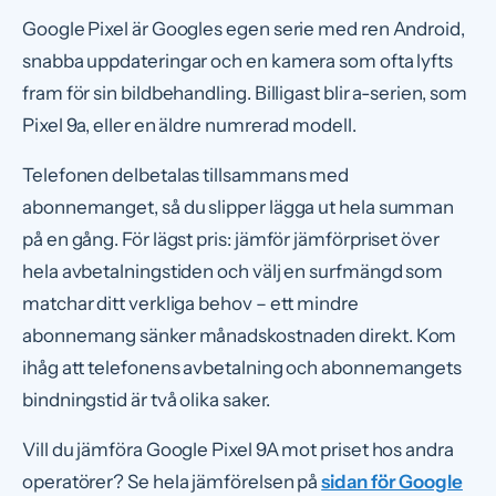
Google Pixel är Googles egen serie med ren Android,
snabba uppdateringar och en kamera som ofta lyfts
fram för sin bildbehandling. Billigast blir a-serien, som
Pixel 9a, eller en äldre numrerad modell.
Telefonen delbetalas tillsammans med
abonnemanget, så du slipper lägga ut hela summan
på en gång. För lägst pris: jämför jämförpriset över
hela avbetalningstiden och välj en surfmängd som
matchar ditt verkliga behov – ett mindre
abonnemang sänker månadskostnaden direkt. Kom
ihåg att telefonens avbetalning och abonnemangets
bindningstid är två olika saker.
Vill du jämföra Google Pixel 9A mot priset hos andra
operatörer? Se hela jämförelsen på
sidan för Google