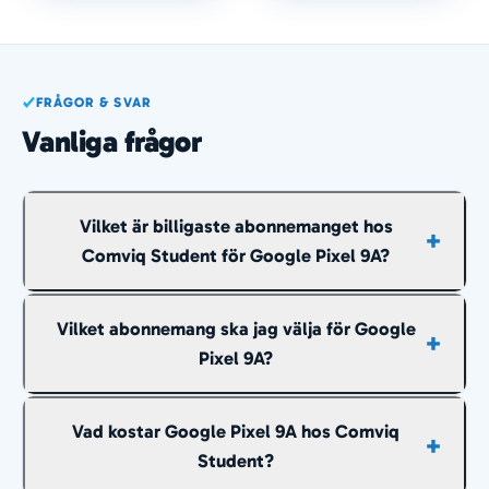
FRÅGOR & SVAR
Vanliga frågor
Vilket är billigaste abonnemanget hos
Comviq Student för Google Pixel 9A?
Billigast just nu är cirka
129 kr/mån
räknat över
Vilket abonnemang ska jag välja för Google
hela avbetalningstiden, med 14 GB och fria samtal
Pixel 9A?
och sms inom Sverige.
Fria samtal och sms inom Sverige ingår i
Vad kostar Google Pixel 9A hos Comviq
abonnemangen ovan, så det du behöver
Student?
bestämma är hur mycket surf du vill ha. Väljer du