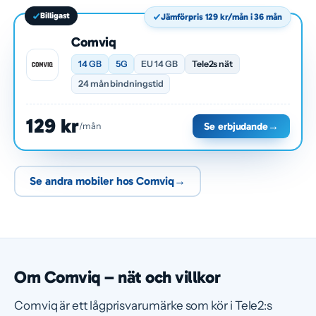
Billigast
Jämförpris 129 kr/mån i 36 mån
Comviq
14 GB
5G
EU 14 GB
Tele2s nät
24 mån bindningstid
129 kr
Se erbjudande
→
/mån
Se andra mobiler hos Comviq
→
Om Comviq – nät och villkor
Comviq är ett lågprisvarumärke som kör i Tele2:s