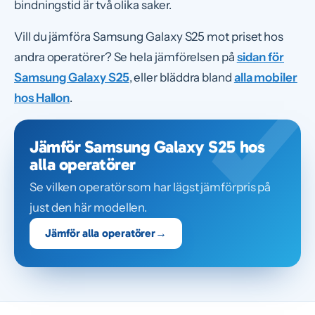
bindningstid är två olika saker.
Vill du jämföra Samsung Galaxy S25 mot priset hos
andra operatörer? Se hela jämförelsen på
sidan för
Samsung Galaxy S25
, eller bläddra bland
alla mobiler
hos Hallon
.
Jämför Samsung Galaxy S25 hos
alla operatörer
Se vilken operatör som har lägst jämförpris på
just den här modellen.
Jämför alla operatörer
→