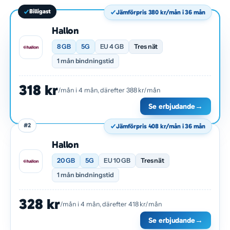
Billigast
Jämförpris 380 kr/mån i 36 mån
Hallon
8 GB
5G
EU 4 GB
Tres nät
1 mån bindningstid
318 kr
/mån i 4 mån, därefter 388 kr/mån
Se erbjudande
→
#2
Jämförpris 408 kr/mån i 36 mån
Hallon
20 GB
5G
EU 10 GB
Tres nät
1 mån bindningstid
328 kr
/mån i 4 mån, därefter 418 kr/mån
Se erbjudande
→