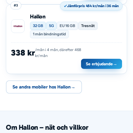
#3
Jämförpris 454 kr/mån i 36 mån
Hallon
32 GB
5G
EU 16 GB
Tres nät
1 mån bindningstid
/mån i 4 mån, därefter 468
338 kr
kr/mån
Se erbjudande
→
Se andra mobiler hos Hallon
→
Om Hallon – nät och villkor