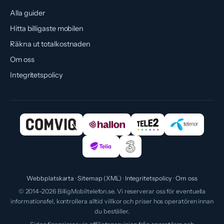
Alla guider
Hitta billigaste mobilen
Räkna ut totalkostnaden
Om oss
Integritetspolicy
Webbplatskarta
Sitemap (XML)
Integritetspolicy
Om oss
© 2014-2026 BilligMobiltelefon.se. Vi reserverar oss för eventuella
informationsfel, kontrollera alltid villkor och priser hos operatören innan
du beställer.