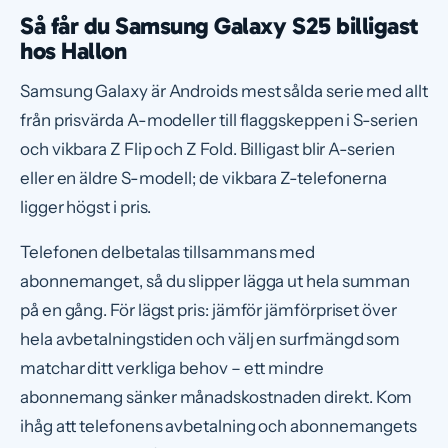
Så får du Samsung Galaxy S25 billigast
hos Hallon
Samsung Galaxy är Androids mest sålda serie med allt
från prisvärda A-modeller till flaggskeppen i S-serien
och vikbara Z Flip och Z Fold. Billigast blir A-serien
eller en äldre S-modell; de vikbara Z-telefonerna
ligger högst i pris.
Telefonen delbetalas tillsammans med
abonnemanget, så du slipper lägga ut hela summan
på en gång. För lägst pris: jämför jämförpriset över
hela avbetalningstiden och välj en surfmängd som
matchar ditt verkliga behov – ett mindre
abonnemang sänker månadskostnaden direkt. Kom
ihåg att telefonens avbetalning och abonnemangets