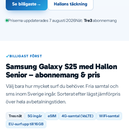
Se billigaste
→
Hallons täckning
Priserna uppdaterades 7 augusti 2026
Nät:
Tre
3
abonnemang
BILLIGAST FÖRST
Samsung Galaxy S25 med Hallon
Senior – abonnemang & pris
Välj bara hur mycket surf du behöver. Fria samtal och
sms inom Sverige ingår. Sorterat efter lägst jämförpris
över hela avbetalningstiden.
Tres nät
5G ingår
eSIM
4G-samtal (VoLTE)
WiFi-samtal
EU-surf upp till 16 GB