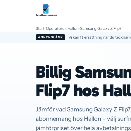
Start
›
Operatörer
›
Hallon
›
Samsung Galaxy Z Flip7
Vi kan få ersättning när du tecknar v
ANNONSLÄNK
Billig Samsu
Flip7 hos Hal
Jämför vad Samsung Galaxy Z Flip7
abonnemang hos Hallon – välj sur
jämförpriset över hela avbetalnings