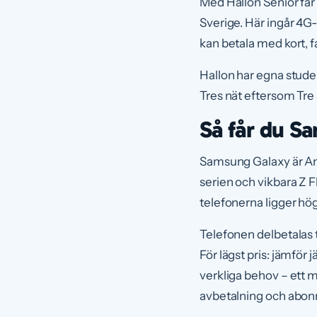
Med Hallon Senior får
Sverige. Här ingår 4G
kan betala med kort, f
Hallon har egna stude
Tres nät eftersom Tre
Så får du Sa
Samsung Galaxy är Andr
serien och vikbara Z Fl
telefonerna ligger högs
Telefonen delbetalas
För lägst pris: jämför
verkliga behov – ett
avbetalning och abonn