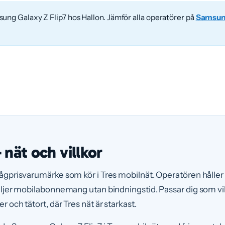
ung Galaxy Z Flip7 hos Hallon. Jämför alla operatörer på
Samsung
nät och villkor
 lågprisvarumärke som kör i Tres mobilnät. Operatören håller
 säljer mobilabonnemang utan bindningstid. Passar dig som vill
er och tätort, där Tres nät är starkast.