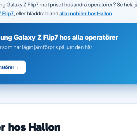
ng Galaxy Z Flip7 mot priset hos andra operatörer? Se hela
 Flip7
, eller bläddra bland
alla mobiler hos Hallon
.
ng Galaxy Z Flip7 hos alla operatörer
r som har lägst jämförpris på just den här
ratörer
→
er hos Hallon