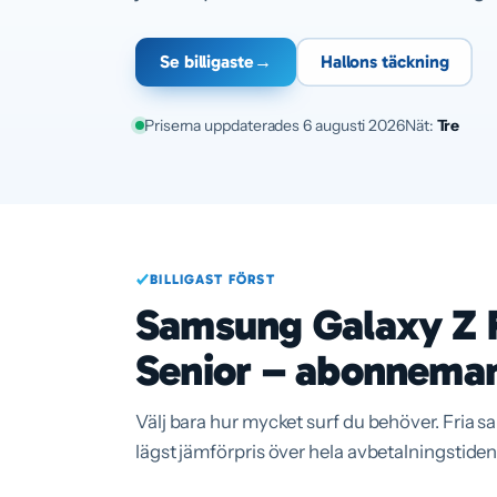
Se billigaste
→
Hallons täckning
Priserna uppdaterades 6 augusti 2026
Nät:
Tre
BILLIGAST FÖRST
Samsung Galaxy Z F
Senior – abonneman
Välj bara hur mycket surf du behöver. Fria s
lägst jämförpris över hela avbetalningstiden