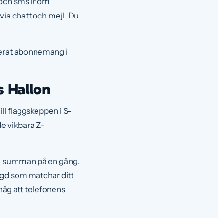
l och sms inom
via chatt och mejl. Du
terat abonnemang i
s Hallon
ll flaggskeppen i S-
de vikbara Z-
la summan på en gång.
ängd som matchar ditt
åg att telefonens