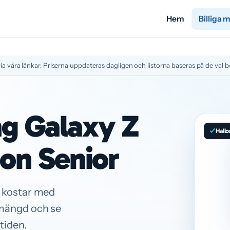
Hem
Billiga 
ia våra länkar. Priserna uppdateras dagligen och listorna baseras på de val be
ng Galaxy Z
Hallo
lon Senior
 kostar med
fmängd och se
tiden.