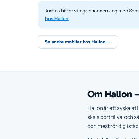
Just nu hittar vi inga abonnemang med Sams
hos Hallon
.
Se andra mobiler hos Hallon
→
Om Hallon – 
Hallon är ett avskalat
skala bort tillval och
och mest rör dig i städ