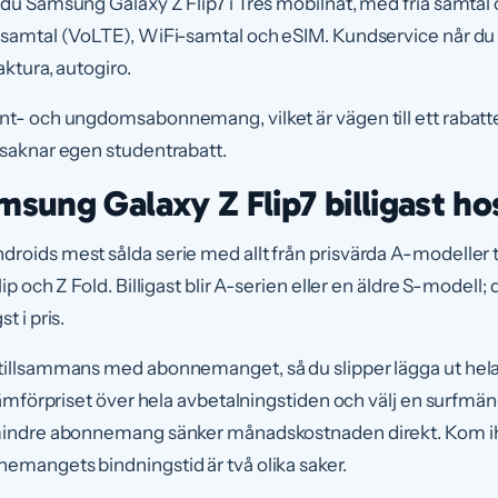
 du Samsung Galaxy Z Flip7 i Tres mobilnät, med fria samta
-samtal (VoLTE), WiFi-samtal och eSIM. Kundservice når du 
aktura, autogiro.
nt- och ungdomsabonnemang, vilket är vägen till ett rabat
 saknar egen studentrabatt.
msung Galaxy Z Flip7 billigast ho
oids mest sålda serie med allt från prisvärda A-modeller ti
ip och Z Fold. Billigast blir A-serien eller en äldre S-modell; 
t i pris.
 tillsammans med abonnemanget, så du slipper lägga ut he
 jämförpriset över hela avbetalningstiden och välj en surfm
 mindre abonnemang sänker månadskostnaden direkt. Kom ih
emangets bindningstid är två olika saker.