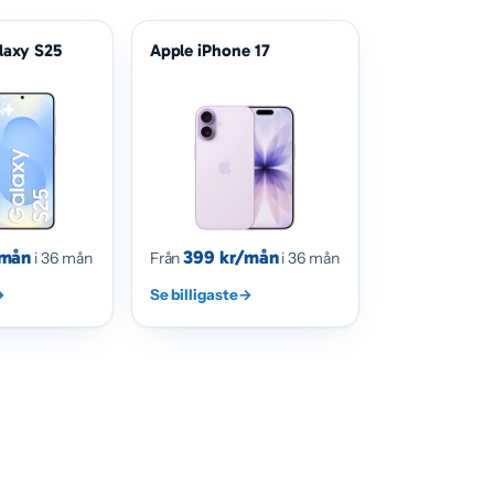
laxy S25
Apple iPhone 17
/mån
399 kr/mån
i 36 mån
Från
i 36 mån
→
Se billigaste
→