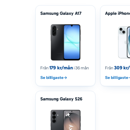
Samsung Galaxy A17
Apple iPhon
179 kr/mån
309 kr
Från
i 36 mån
Från
Se billigaste
→
Se billigaste
Samsung Galaxy S26