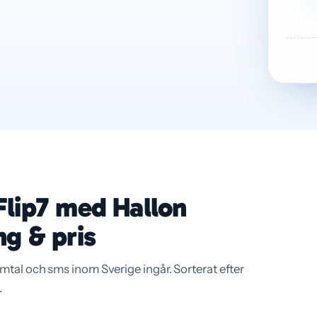
lip7 med Hallon
g & pris
amtal och sms inom Sverige ingår. Sorterat efter
.