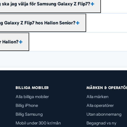
ska jag välja för Samsung Galaxy Z Flip7?
s inom Sverige ingår i abonnemangen ovan, så det du beh
 Galaxy Z Flip7 hos Hallon Senior?
ill ha. Väljer du för lite går det oftast att uppgradera hos Ha
 listan ovan – de uppdateras dagligen.
r Hallon?
s mobilnät. Hallon är ett avskalat lågprisvarumärke som kör 
ere priset genom att skala bort tillval och säljer mobilabo
BILLIGA MOBILER
MÄRKEN & OPERATÖ
Alla billiga mobiler
Alla märken
Billig iPhone
Alla operatörer
Billig Samsung
Utan abonnemang
Mobil under 300 kr/mån
Begagnad vs ny