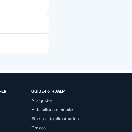
över bestämma är
llon senare.
i Tres mobilnät.
nnemang utan
RER
GUIDER & HJÄLP
Alla guider
Hitta billigaste mobilen
Räkna ut totalkostnaden
Om oss