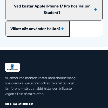
Fria samtal och sms inom Sverige ingår i
Vad kostar Apple iPhone 17 Pro hos Hallon
abonnemangen ovan, så det du behöver
Student?
bestämma är hur mycket surf du vill ha. Väljer du
för lite går det oftast att uppgradera hos Hallon
Priset ligger mellan cirka 528 och 755 kr/mån
senare.
Vilket nät använder Hallon?
beroende på surfmängd, räknat över hela
avbetalningstiden.
Hallon använder Tres mobilnät. Hallon är ett
avskalat lågprisvarumärke som kör i Tres
mobilnät. Operatören håller nere priset genom att
skala bort tillval och säljer mobilabonnemang
utan bindningstid.
Vi jämför vad mobilen kostar med abonnemang
hos svenska operatörer och sorterar efter lägst
jämförpris — så du snabbt hittar den billigaste
vägen till din nästa telefon.
BILLIGA MOBILER