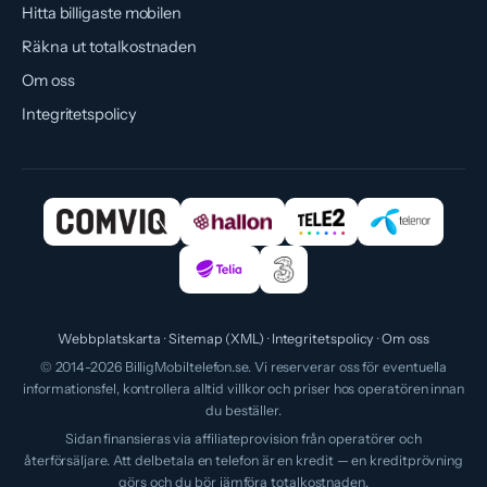
Hitta billigaste mobilen
Räkna ut totalkostnaden
Om oss
Integritetspolicy
Webbplatskarta
Sitemap (XML)
Integritetspolicy
Om oss
© 2014-2026 BilligMobiltelefon.se. Vi reserverar oss för eventuella
informationsfel, kontrollera alltid villkor och priser hos operatören innan
du beställer.
Sidan finansieras via affiliateprovision från operatörer och
återförsäljare. Att delbetala en telefon är en kredit — en kreditprövning
görs och du bör jämföra totalkostnaden.