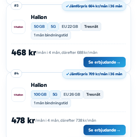
#3
Jämförpris 664 kr/mån i 36 mån
Hallon
50 GB
5G
EU 22 GB
Tres nät
1 mån bindningstid
468 kr
/mån i 4 mån, därefter 688 kr/mån
Se erbjudande
→
#4
Jämförpris 709 kr/mån i 36 mån
Hallon
100 GB
5G
EU 26 GB
Tres nät
1 mån bindningstid
478 kr
/mån i 4 mån, därefter 738 kr/mån
Se erbjudande
→