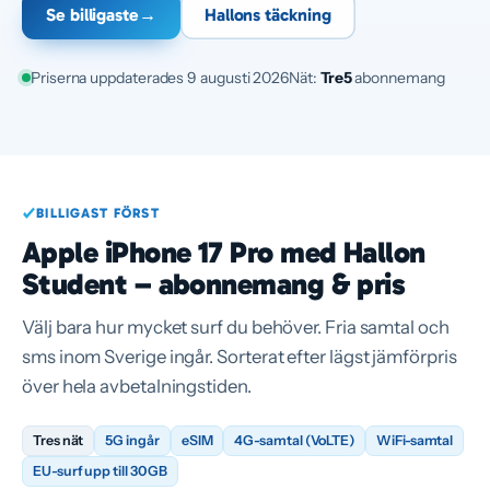
Se billigaste
→
Hallons täckning
Priserna uppdaterades 9 augusti 2026
Nät:
Tre
5
abonnemang
BILLIGAST FÖRST
Apple iPhone 17 Pro med Hallon
Student – abonnemang & pris
Välj bara hur mycket surf du behöver. Fria samtal och
sms inom Sverige ingår. Sorterat efter lägst jämförpris
över hela avbetalningstiden.
Tres nät
5G ingår
eSIM
4G-samtal (VoLTE)
WiFi-samtal
EU-surf upp till 30 GB