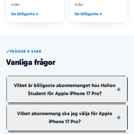
mån
mån
Se billigaste
→
Se billigaste
→
FRÅGOR & SVAR
Vanliga frågor
Vilket är billigaste abonnemanget hos Hallon
Student för Apple iPhone 17 Pro?
Billigast just nu är cirka
528 kr/mån
räknat över
Vilket abonnemang ska jag välja för Apple
hela avbetalningstiden, med 10 GB och fria samtal
iPhone 17 Pro?
och sms inom Sverige.