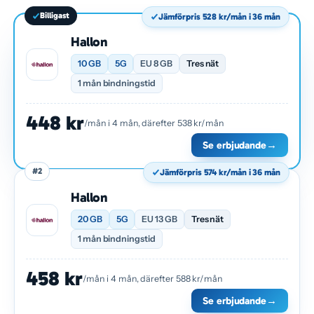
Billigast
Jämförpris 528 kr/mån i 36 mån
Hallon
10 GB
5G
EU 8 GB
Tres nät
1 mån bindningstid
448 kr
/mån i 4 mån, därefter 538 kr/mån
Se erbjudande
→
#2
Jämförpris 574 kr/mån i 36 mån
Hallon
20 GB
5G
EU 13 GB
Tres nät
1 mån bindningstid
458 kr
/mån i 4 mån, därefter 588 kr/mån
Se erbjudande
→