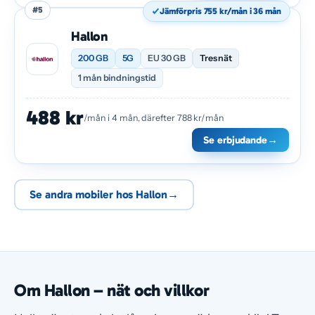
#5
Jämförpris 755 kr/mån i 36 mån
Hallon
200 GB
5G
EU 30 GB
Tres nät
1 mån bindningstid
488 kr
/mån i 4 mån, därefter 788 kr/mån
Se erbjudande
→
Se andra mobiler hos Hallon
→
Om Hallon – nät och villkor