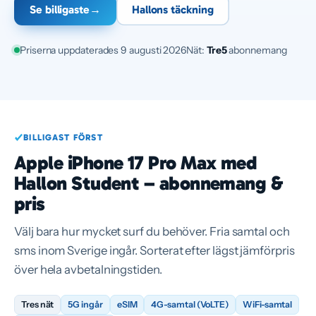
Se billigaste
→
Hallons täckning
Priserna uppdaterades 9 augusti 2026
Nät:
Tre
5
abonnemang
BILLIGAST FÖRST
Apple iPhone 17 Pro Max med
Hallon Student – abonnemang &
pris
Välj bara hur mycket surf du behöver. Fria samtal och
sms inom Sverige ingår. Sorterat efter lägst jämförpris
över hela avbetalningstiden.
Tres nät
5G ingår
eSIM
4G-samtal (VoLTE)
WiFi-samtal