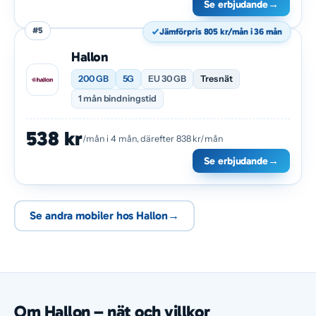
Se erbjudande
→
#5
Jämförpris 805 kr/mån i 36 mån
Hallon
200 GB
5G
EU 30 GB
Tres nät
1 mån bindningstid
538 kr
/mån i 4 mån, därefter 838 kr/mån
Se erbjudande
→
Se andra mobiler hos Hallon
→
Om Hallon – nät och villkor