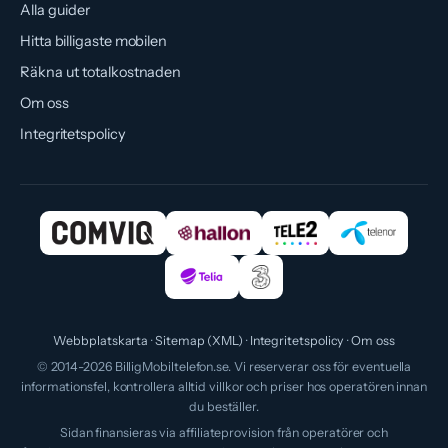
Alla guider
Hitta billigaste mobilen
Räkna ut totalkostnaden
Om oss
Integritetspolicy
Webbplatskarta
Sitemap (XML)
Integritetspolicy
Om oss
© 2014-2026 BilligMobiltelefon.se. Vi reserverar oss för eventuella
informationsfel, kontrollera alltid villkor och priser hos operatören innan
du beställer.
Sidan finansieras via affiliateprovision från operatörer och