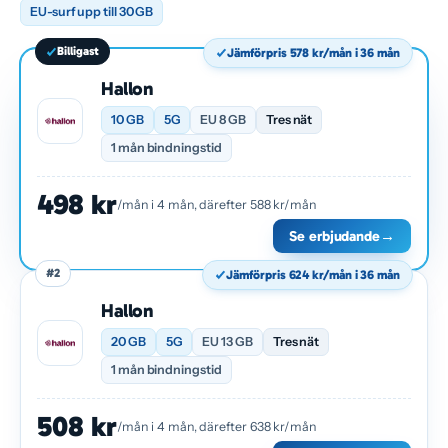
EU-surf upp till 30 GB
Billigast
Jämförpris 578 kr/mån i 36 mån
Hallon
10 GB
5G
EU 8 GB
Tres nät
1 mån bindningstid
498 kr
/mån i 4 mån, därefter 588 kr/mån
Se erbjudande
→
#2
Jämförpris 624 kr/mån i 36 mån
Hallon
20 GB
5G
EU 13 GB
Tres nät
1 mån bindningstid
508 kr
/mån i 4 mån, därefter 638 kr/mån