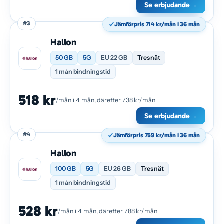
Se erbjudande
→
#3
Jämförpris 714 kr/mån i 36 mån
Hallon
50 GB
5G
EU 22 GB
Tres nät
1 mån bindningstid
518 kr
/mån i 4 mån, därefter 738 kr/mån
Se erbjudande
→
#4
Jämförpris 759 kr/mån i 36 mån
Hallon
100 GB
5G
EU 26 GB
Tres nät
1 mån bindningstid
528 kr
/mån i 4 mån, därefter 788 kr/mån