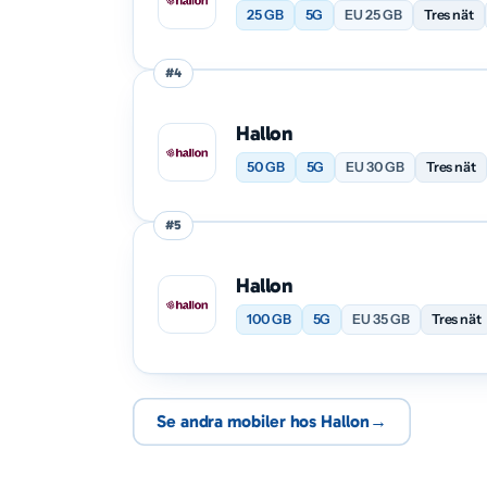
25 GB
5G
EU 25 GB
Tres nät
#4
Hallon
50 GB
5G
EU 30 GB
Tres nät
#5
Hallon
100 GB
5G
EU 35 GB
Tres nät
Se andra mobiler hos Hallon
→