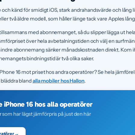
 och känd för smidigt iOS, stark andrahandsvärde och lång livs
ller två äldre modell, som håller länge tack vare Apples lå
 tillsammans med abonnemanget, så du slipper lägga ut he
 jämförpriset över hela avbetalningstiden och välj en surfm
 mindre abonnemang sänker månadskostnaden direkt. Kom ih
emangets bindningstid är två olika saker.
 iPhone 16 mot priset hos andra operatörer? Se hela jämföre
er bläddra bland
alla mobiler hos Hallon
.
 iPhone 16 hos alla operatörer
r som har lägst jämförpris på just den här
ratörer
→