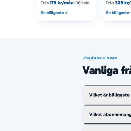
179 kr/mån
309 kr
Från
i 36 mån
Från
Se billigaste
→
Se billigaste
FRÅGOR & SVAR
Vanliga f
Vilket är billigas
Billigast just nu är 
Vilket abonnemang 
och sms inom Sver
Fria samtal och sm