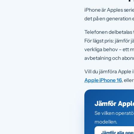
iPhone är Apples serie
det på en generation e
Telefonen delbetalas
För lägst pris: jämför
verkliga behov – ett
avbetalning och abonn
Vill du jämföra Apple
Apple iPhone 16
, ell
Jämför Apple
Se vilken operatö
modellen.
Jämför alla ope