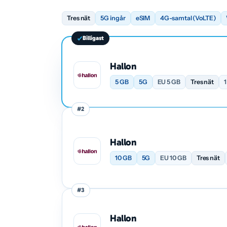
Tres nät
5G ingår
eSIM
4G-samtal (VoLTE)
Billigast
Hallon
5 GB
5G
EU 5 GB
Tres nät
#2
Hallon
10 GB
5G
EU 10 GB
Tres nät
#3
Hallon