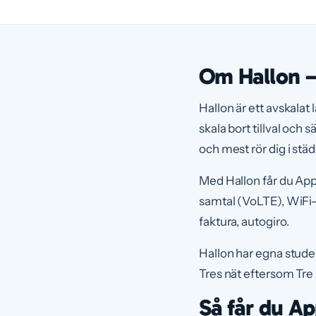
Om Hallon – 
Hallon är ett avskalat
skala bort tillval och
och mest rör dig i städ
Med Hallon får du App
samtal (VoLTE), WiFi-
faktura, autogiro.
Hallon har egna stude
Tres nät eftersom Tre
Så får du Ap