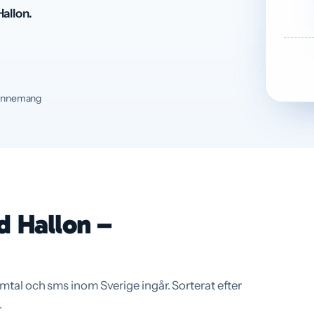
allon.
nnemang
d Hallon –
amtal och sms inom Sverige ingår. Sorterat efter
.