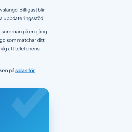
längd. Billigast blir
nga uppdateringsstöd.
la summan på en gång.
ängd som matchar ditt
åg att telefonens
lsen på
sidan för