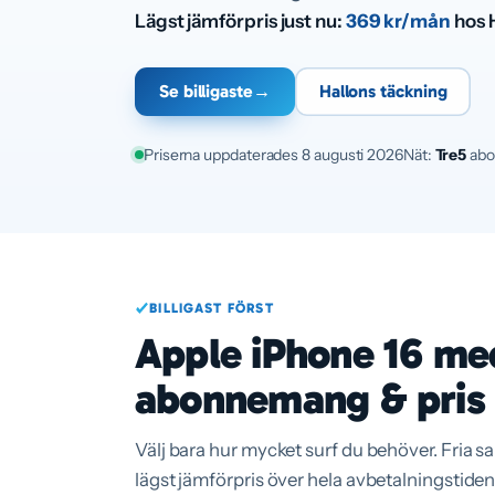
Lägst jämförpris just nu:
369 kr/mån
hos H
Se billigaste
→
Hallons täckning
Priserna uppdaterades 8 augusti 2026
Nät:
Tre
5
abo
BILLIGAST FÖRST
Apple iPhone 16 me
abonnemang & pris
Välj bara hur mycket surf du behöver. Fria s
lägst jämförpris över hela avbetalningstiden