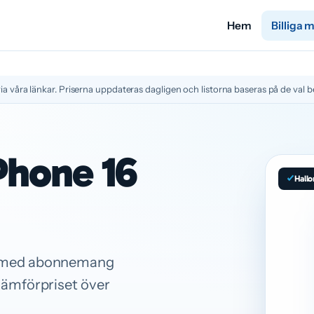
Hem
Billiga 
ia våra länkar. Priserna uppdateras dagligen och listorna baseras på de val be
iPhone 16
Hallo
r med abonnemang
jämförpriset över