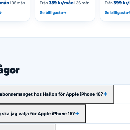
/mån
389 kr/mån
399 kr
i 36 mån
Från
i 36 mån
Från
→
Se billigaste
→
Se billigaste
rågor
te abonnemanget hos Hallon för Apple iPhone 16?
cirka
369 kr/mån
räknat över hela avbetalningstiden, med 5 
ska jag välja för Apple iPhone 16?
ige.
s inom Sverige ingår i abonnemangen ovan, så det du beh